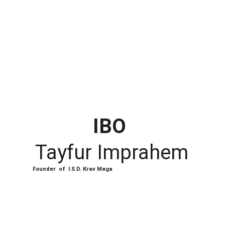
IBO
Tayfur Imprahem
Founder  of  I.S.D. Krav Maga