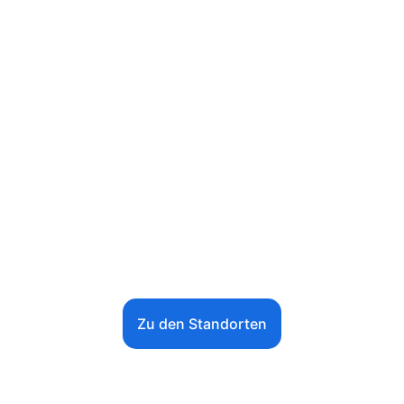
STANDORTE & 
LEITUNG
Wir sind aktuell an 6 Standorten in 
Hessen vertreten.
Zu den Standorten