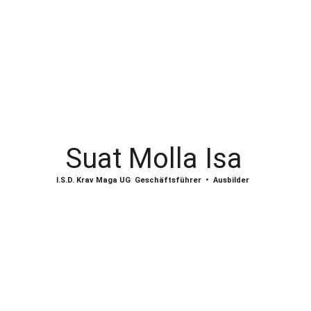
realistischen Blick auf Sicherheit.
Ein erfahrener Begleiter für alle, die nicht
nur Techniken, sondern echtes Vertrauen
in sich selbst entwickeln möchten.
Suat Molla Isa
I.S.D. Krav Maga UG
Geschäftsführer  •  Ausbilder